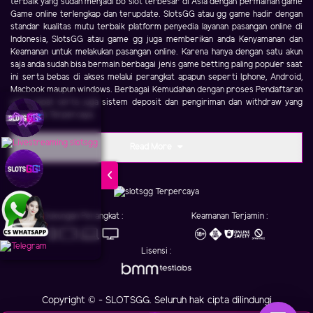
terbaik yang sudah menjadi bo slot terbesar di Asia dengan permainan game
Game online terlengkap dan terupdate. SlotsGG atau gg game hadir dengan
standar kualitas mutu terbaik platform penyedia layanan pasangan online di
Indonesia, SlotsGG atau game gg juga memberikan anda Kenyamanan dan
Keamanan untuk melakukan pasangan online. Karena hanya dengan satu akun
saja anda sudah bisa bermain berbagai jenis game betting paling populer saat
ini serta bebas di akses melalui perangkat apapun seperti Iphone, Android,
Macbook maupun windows. Berbagai Kemudahan dengan proses Pendaftaran
yang cepat serta juga sistem deposit dan pengiriman dan withdraw yang
Aman dan Terpercaya.
Read More
Dukungan Perangkat :
Keamanan Terjamin :
Lisensi :
Copyright © - SLOTSGG. Seluruh hak cipta dilindungi