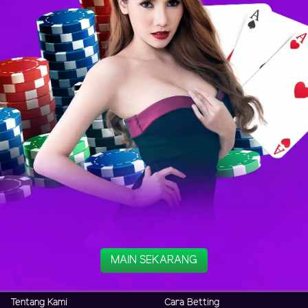
MAIN SEKARANG
Tentang Kami
Cara Betting