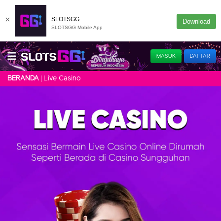
×
SLOTSGG
Download
SLOTSGG Mobile App
MASUK
DAFTAR
Live Casino
BERANDA